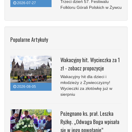
Trzeci dzień 57. Festiwalu
2026-07-27
Folkloru Górali Polskich w Żywcu
Popularne Artykuły
Wakacyjny hit. Wycieczka za 1
zł - zobacz propozycje
Wakacyjny hit dla dzieci i
młodzieży z Żywiecczyzny!
2026-08-05
Wycieczki za złotówkę już w
sierpniu
Pożegnano ks. prał. Leszka
Ryżkę. „Odwaga Boga wpisała
się w jego powołanie”