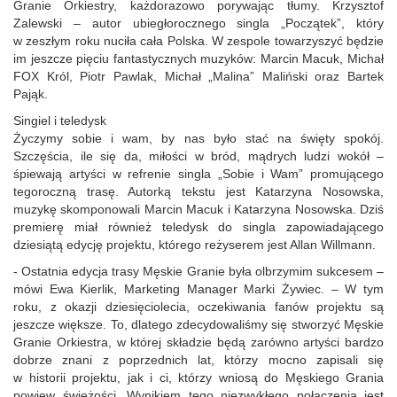
Granie Orkiestry, każdorazowo porywając tłumy. Krzysztof
Zalewski – autor ubiegłorocznego singla „Początek”, który
w zeszłym roku nuciła cała Polska. W zespole towarzyszyć będzie
im jeszcze pięciu fantastycznych muzyków: Marcin Macuk, Michał
FOX Król, Piotr Pawlak, Michał „Malina” Maliński oraz Bartek
Pająk.
Singiel i teledysk
Życzymy sobie i wam, by nas było stać na święty spokój.
Szczęścia, ile się da, miłości w bród, mądrych ludzi wokół –
śpiewają artyści w refrenie singla „Sobie i Wam” promującego
tegoroczną trasę. Autorką tekstu jest Katarzyna Nosowska,
muzykę skomponowali Marcin Macuk i Katarzyna Nosowska. Dziś
premierę miał również teledysk do singla zapowiadającego
dziesiątą edycję projektu, którego reżyserem jest Allan Willmann.
- Ostatnia edycja trasy Męskie Granie była olbrzymim sukcesem –
mówi Ewa Kierlik, Marketing Manager Marki Żywiec. – W tym
roku, z okazji dziesięciolecia, oczekiwania fanów projektu są
jeszcze większe. To, dlatego zdecydowaliśmy się stworzyć Męskie
Granie Orkiestra, w której składzie będą zarówno artyści bardzo
dobrze znani z poprzednich lat, którzy mocno zapisali się
w historii projektu, jak i ci, którzy wniosą do Męskiego Grania
powiew świeżości. Wynikiem tego niezwykłego połączenia jest