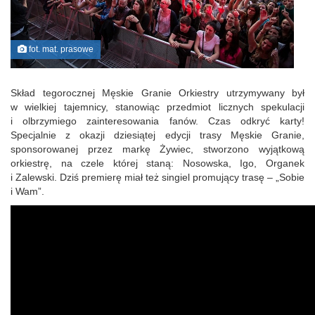
fot. mat. prasowe
Skład tegorocznej Męskie Granie Orkiestry utrzymywany był
w wielkiej tajemnicy, stanowiąc przedmiot licznych spekulacji
i olbrzymiego zainteresowania fanów. Czas odkryć karty!
Specjalnie z okazji dziesiątej edycji trasy Męskie Granie,
sponsorowanej przez markę Żywiec, stworzono wyjątkową
orkiestrę, na czele której staną: Nosowska, Igo, Organek
i Zalewski. Dziś premierę miał też singiel promujący trasę – „Sobie
i Wam”.