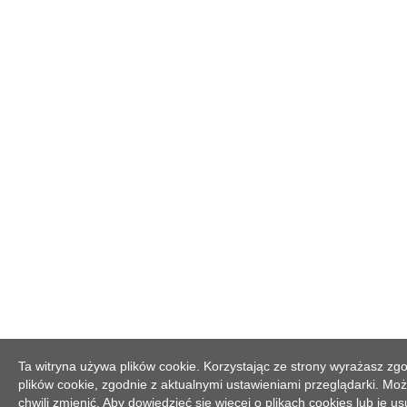
Ta witryna używa plików cookie. Korzystając ze strony wyrażasz z
plików cookie, zgodnie z aktualnymi ustawieniami przeglądarki. Moż
chwili zmienić. Aby dowiedzieć się więcej o plikach cookies lub je 