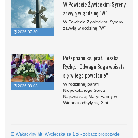
W Powiecie Żywieckim: Syreny
zawyją w godzinę "W"
W Powiecie Żywieckim: Syreny
zawyją w godzinę "W"
2026-07-30
Pożegnano ks. prał. Leszka
Ryżkę. „Odwaga Boga wpisała
się w jego powołanie”
W rodzinnej parafii
2026-08-03
Niepokalanego Serca
Najświętszej Maryi Panny w
Wieprzu odbyły się 3 si...
Wakacyjny hit. Wycieczka za 1 zł - zobacz propozycje